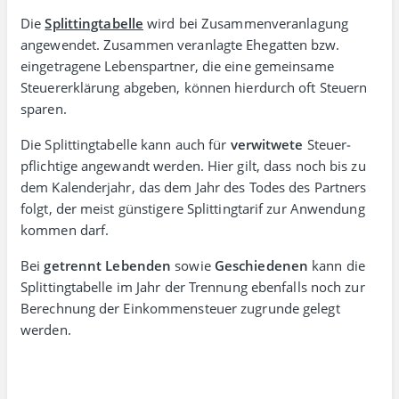
Die
Splittingtabelle
wird bei Zusammen­veranlagung
angewendet. Zusammen veran­lagte Ehe­gatten bzw.
einge­tra­gene Lebens­partner, die eine gemein­same
Steuer­erklärung abgeben, können hier­durch oft Steuern
sparen.
Die Splittingtabelle kann auch für
verwitwete
Steuer­
pflichtige angewandt werden. Hier gilt, dass noch bis zu
dem Kalender­jahr, das dem Jahr des Todes des Partners
folgt, der meist günstigere Splitting­tarif zur Anwendung
kommen darf.
Bei
getrennt Lebenden
sowie
Geschiedenen
kann die
Splitting­tabelle im Jahr der Trennung eben­falls noch zur
Berechnung der Einkommen­steuer zugrunde gelegt
werden.