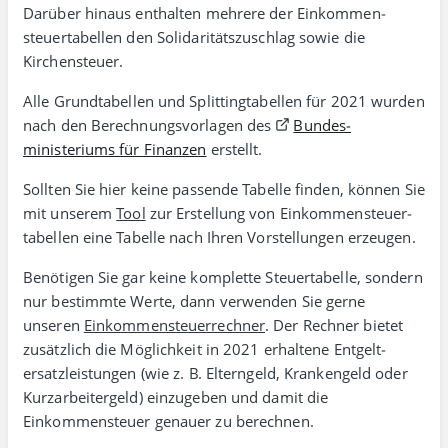
Darüber hinaus enthalten mehrere der Einkommen­
steuer­tabellen den Soli­da­ritäts­zuschlag sowie die
Kirchen­steuer.
Alle Grundtabellen und Splitting­tabellen für 2021 wurden
nach den Berechnungs­vorlagen des
Bundes­
ministeriums für Finanzen
erstellt.
Sollten Sie hier keine passende Tabelle finden, können Sie
mit unserem
Tool
zur Erstellung von Einkommen­steuer­
tabellen eine Tabelle nach Ihren Vorstellungen erzeugen.
Benötigen Sie gar keine komplette Steuer­tabelle, sondern
nur bestimmte Werte, dann verwenden Sie gerne
unseren
Einkommensteuerrechner
. Der Rechner bietet
zusätz­lich die Mög­lich­keit in 2021 erhaltene Entgelt­
ersatz­leistungen (wie z. B. Eltern­geld, Kranken­geld oder
Kurz­arbeiter­geld) einzu­geben und damit die
Einkommensteuer genauer zu berechnen.