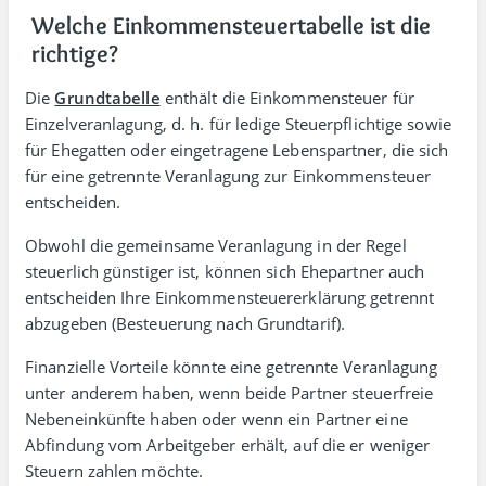
Welche Einkommensteuer­tabelle ist die
richtige?
Die
Grundtabelle
enthält die Einkommen­steuer für
Einzel­veranlagung, d. h. für ledige Steuer­pflichtige sowie
für Ehe­gatten oder einge­tra­gene Lebens­partner, die sich
für eine getrennte Veran­la­gung zur Einkommen­steuer
entscheiden.
Obwohl die gemeinsame Veran­lagung in der Regel
steuer­lich günstiger ist, können sich Ehe­partner auch
entscheiden Ihre Einkommen­steuer­erklärung getrennt
abzu­geben (Besteuerung nach Grund­tarif).
Finan­zielle Vorteile könnte eine getrennte Veran­lagung
unter anderem haben, wenn beide Partner steuer­freie
Neben­ein­künfte haben oder wenn ein Partner eine
Abfindung vom Arbeit­geber erhält, auf die er weniger
Steuern zahlen möchte.