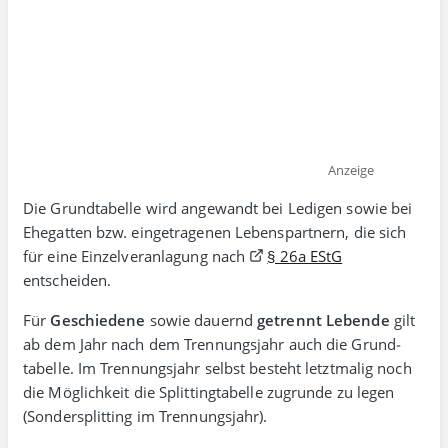
Anzeige
Die Grundtabelle wird angewandt bei Ledigen sowie bei
Ehe­gatten bzw. einge­tra­genen Lebens­partnern, die sich
für eine Einzel­ver­an­la­gung nach
§ 26a EStG
entscheiden.
Für
Geschiedene
sowie dauernd
getrennt Lebende
gilt
ab dem Jahr nach dem Trennungs­jahr auch die Grund­
tabelle. Im Trennungsj­ahr selbst besteht letzt­malig noch
die Mög­lich­keit die Splitting­tabelle zugrunde zu legen
(Sonder­splitting im Trennungs­jahr).