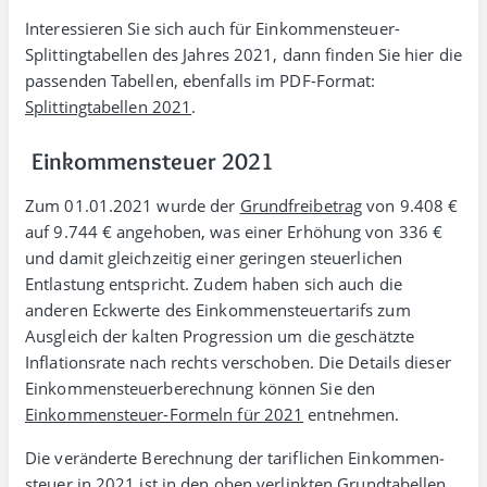
Interessieren Sie sich auch für Einkommen­steuer-
Splitting­tabellen des Jahres 2021, dann finden Sie hier die
passenden Tabellen, ebenfalls im PDF-Format:
Splittingtabellen 2021
.
Einkommensteuer 2021
Zum 01.01.2021 wurde der
Grund­frei­betrag
von 9.408 €
auf 9.744 € angehoben, was einer Erhöhung von 336 €
und damit gleich­zeitig einer geringen steuer­lichen
Entlastung entspricht. Zudem haben sich auch die
anderen Eckwerte des Einkommen­steuer­tarifs zum
Ausgleich der kalten Progression um die geschätzte
Inflations­rate nach rechts verschoben. Die Details dieser
Einkommen­steuer­berechnung können Sie den
Einkommen­steuer-Formeln für 2021
entnehmen.
Die veränderte Berechnung der tarif­lichen Einkommen­
steuer in 2021 ist in den oben verlinkten Grund­tabellen