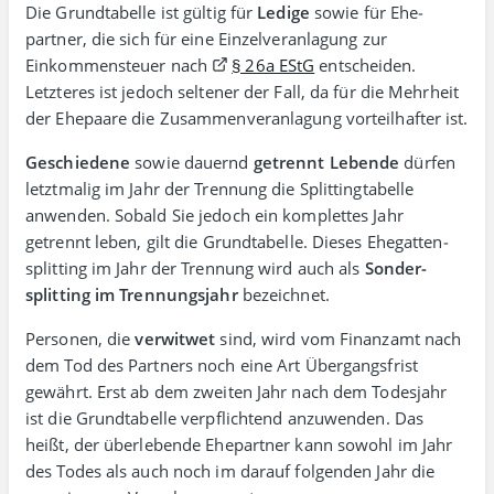
Die Grundtabelle ist gültig für
Ledige
sowie für Ehe­
partner, die sich für eine Einzel­ver­an­la­gung zur
Einkommen­steuer nach
§ 26a EStG
entscheiden.
Letzteres ist jedoch seltener der Fall, da für die Mehrheit
der Ehepaare die Zusammenveranlagung vorteilhafter ist.
Geschie­dene
sowie dauernd
getrennt Lebende
dürfen
letzt­malig im Jahr der Trennung die Splitting­tabelle
anwenden. Sobald Sie jedoch ein komplettes Jahr
getrennt leben, gilt die Grund­tabelle. Dieses Ehegatten­
splitting im Jahr der Trennung wird auch als
Sonder­
splitting im Trennungsjahr
bezeichnet.
Personen, die
ver­wit­wet
sind, wird vom Finanz­amt nach
dem Tod des Partners noch eine Art Übergangs­frist
gewährt. Erst ab dem zweiten Jahr nach dem Todesjahr
ist die Grund­tabelle verpflichtend anzuwenden. Das
heißt, der über­lebende Ehe­partner kann sowohl im Jahr
des Todes als auch noch im darauf folgenden Jahr die