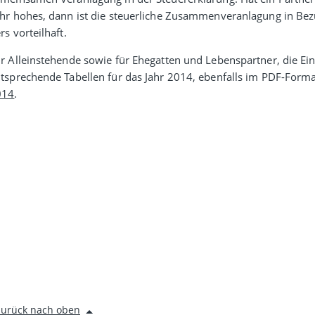
hr hohes, dann ist die steuer­liche Zusammen­ver­an­lagung in B
rs vorteil­haft.
r Alleinstehende sowie für Ehegatten und Lebens­partner, die Einze
tspre­chende Tabellen für das Jahr 2014, eben­falls im PDF-Forma
014
.
zurück nach oben