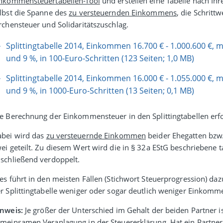
nkommensteuertabellen-Tool
und erstellen eine Tabelle nach Ihre
lbst die Spanne des
zu versteuernden Einkommens
, die Schrit
rchen­steuer und Solidaritätszuschlag.
Splittingtabelle 2014, Einkommen 16.700 € - 1.000.600 €, m
und 9 %, in 100-Euro-Schritten (123 Seiten; 1,0 MB)
Splittingtabelle 2014, Einkommen 16.000 € - 1.055.000 €, m
und 9 %, in 1000-Euro-Schritten (13 Seiten; 0,1 MB)
e Berechnung der Einkommensteuer in den Splittingtabellen erfo
bei wird das
zu versteuernde Einkommen
beider Ehegatten bzw. 
ei geteilt. Zu diesem Wert wird die in § 32a EStG beschrie­bene 
schließend verdoppelt.
es führt in den meisten Fällen (Stichwort Steuer­pro­gression) d
r Splitting­tabelle weniger oder sogar deut­lich weniger Einkommen
inweis:
Je größer der Unterschied im Gehalt der beiden Partner ist,
mein­samen Veran­lagung in der Steuer­erklärung. Hat ein Partn