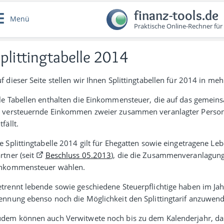
finanz-tools.de
Menü
Praktische Online-Rechner für
plittingtabelle 2014
f dieser Seite stellen wir Ihnen Splittingtabellen für 2014 in me
le Tabellen ent­halten die Einkommen­steuer, die auf das gemein
 ver­steuernde Ein­kommen zweier zusammen ver­an­lagter Per­so
­fällt.
e Splitting­tabelle 2014 gilt für Ehe­gatten sowie einge­tra­gene Le
rtner (seit
Beschluss 05.2013
), die die Zusammen­ver­an­lagun
nkommen­steuer wählen.
trennt lebende sowie geschiedene Steuer­pflich­tige haben im Jah
ennung ebenso noch die Mög­lich­keit den Splitting­tarif anzu­wen
dem können auch Verwit­wete noch bis zu dem Kalender­jahr, da