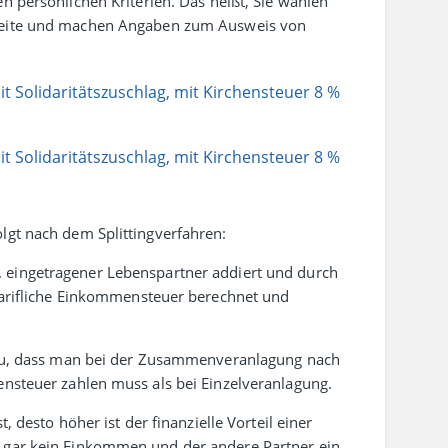
n persön­lichen Kriterien. Das heißt, Sie wählen
t­weite und machen Angaben zum Ausweis von
it Solidaritätszuschlag, mit Kirchensteuer 8 %
it Solidaritätszuschlag, mit Kirchensteuer 8 %
lgt nach dem Splittingverfahren:
einge­tra­gener Lebens­partner addiert und durch
tarif­liche Einkommen­steuer berechnet und
azu, dass man bei der Zusammen­ver­an­lagung nach
­steuer zahlen muss als bei Einzel­ver­an­lagung.
 desto höher ist der finan­zielle Vor­teil einer
er gar kein Einkommen und der andere Partner ein