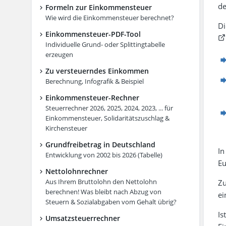
de
Formeln zur Einkommensteuer
Wie wird die Einkommensteuer berechnet?
Di
Einkommensteuer-PDF-Tool
Individuelle Grund- oder Splittingtabelle
erzeugen
Zu versteuerndes Einkommen
Berechnung, Infografik & Beispiel
Einkommensteuer-Rechner
Steuerrechner 2026, 2025, 2024, 2023, ... für
Einkommen­steuer, Soli­dari­täts­zuschlag &
Kirchensteuer
Grundfreibetrag in Deutschland
In
Entwicklung von 2002 bis 2026 (Tabelle)
Eu
Nettolohnrechner
Aus Ihrem Bruttolohn den Nettolohn
Zu
berechnen! Was bleibt nach Abzug von
ei
Steuern & Sozialabgaben vom Gehalt übrig?
Is
Umsatzsteuerrechner