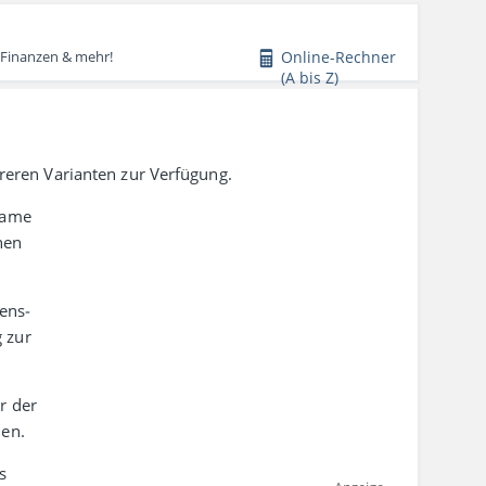
Online-Rechner
 Finanzen & mehr!
(A bis Z)
hreren Varianten zur Verfügung.
­same
nen
bens­
g zur
r der
den.
s