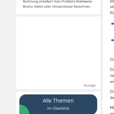
Ei
Rechnung erstellen? Kein Problem! Wahlweise
se
Brutto, Netto oder Umsatzsteuer berechnen.
Ki
Di
Da
zw
an
Anzeige
Di
de
Alle Themen
H
im Überblick
ge